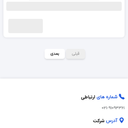
قبلی
بعدی
ارتباطی
شماره های
021-91093361
شرکت
آدرس